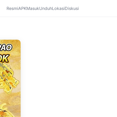
Resmi
APK
Masuk
Unduh
Lokasi
Diskusi