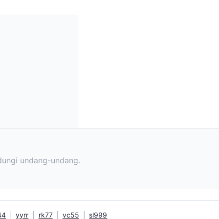
ndungi undang-undang.
44
|
yyrr
|
rk77
|
vc55
|
sl999