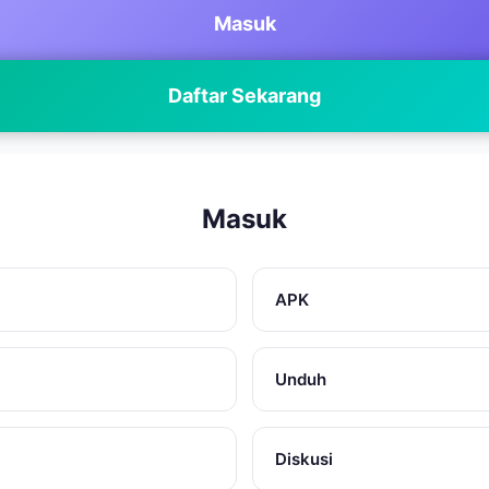
Masuk
Daftar Sekarang
Masuk
APK
Unduh
Diskusi