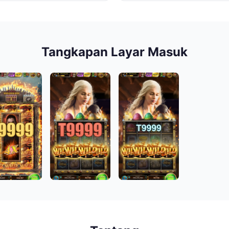
Tangkapan Layar Masuk