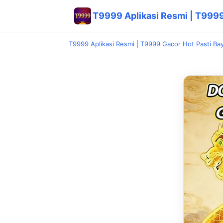
T9999 Aplikasi Resmi | T9999
T9999 Aplikasi Resmi | T9999 Gacor Hot Pasti Ba