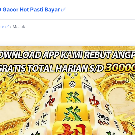
 Gacor Hot Pasti Bayar ✅
yar ✅
›
Masuk