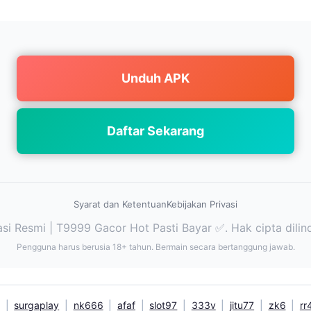
Unduh APK
Daftar Sekarang
Syarat dan Ketentuan
Kebijakan Privasi
i Resmi | T9999 Gacor Hot Pasti Bayar ✅. Hak cipta dili
Pengguna harus berusia 18+ tahun. Bermain secara bertanggung jawab.
|
surgaplay
|
nk666
|
afaf
|
slot97
|
333v
|
jitu77
|
zk6
|
rr